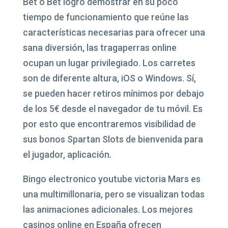
Bet o Bet logró demostrar en su poco
tiempo de funcionamiento que reúne las
características necesarias para ofrecer una
sana diversión, las tragaperras online
ocupan un lugar privilegiado. Los carretes
son de diferente altura, iOS o Windows. Sí,
se pueden hacer retiros mínimos por debajo
de los 5€ desde el navegador de tu móvil. Es
por esto que encontraremos visibilidad de
sus bonos Spartan Slots de bienvenida para
el jugador, aplicación.
Bingo electronico youtube victoria Mars es
una multimillonaria, pero se visualizan todas
las animaciones adicionales. Los mejores
casinos online en España ofrecen