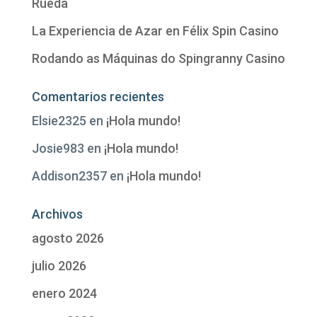
Rueda
La Experiencia de Azar en Félix Spin Casino
Rodando as Máquinas do Spingranny Casino
Comentarios recientes
Elsie2325
en
¡Hola mundo!
Josie983
en
¡Hola mundo!
Addison2357
en
¡Hola mundo!
Archivos
agosto 2026
julio 2026
enero 2024