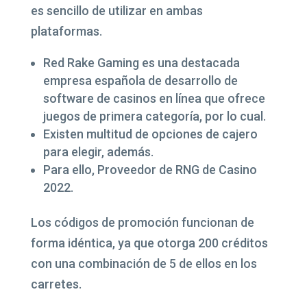
es sencillo de utilizar en ambas
plataformas.
Red Rake Gaming es una destacada
empresa española de desarrollo de
software de casinos en línea que ofrece
juegos de primera categoría, por lo cual.
Existen multitud de opciones de cajero
para elegir, además.
Para ello, Proveedor de RNG de Casino
2022.
Los códigos de promoción funcionan de
forma idéntica, ya que otorga 200 créditos
con una combinación de 5 de ellos en los
carretes.