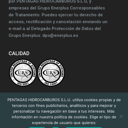
por PENTAGAS HIDROCARBUROS S.L.U, y
empresas del Grupo Enerplus Corresponsables
de Tratamiento. Puedes ejercer tu derecho de
acceso, rectificación y cancelación enviando un
e-mail a al Delegado Protección de Datos del
Grupo Enerplus: dpo@enerplus.es
CALIDAD
PENTAGAS HIDROCARBUROS S.L.U. utiliza cookies propias y de
terceros con fines publicitarios, analíticos y para mejorar y
personalizar tu navegación en base a tus intereses. Más
información en nuestra política de cookies. Elige el tipo de
Copyright 2018. Todos los derechos reservados por
experiencia de usuario que quieres: