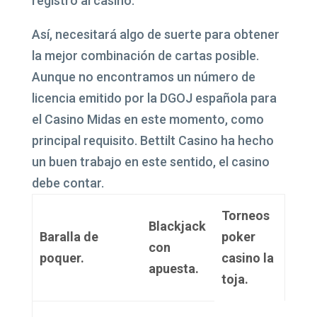
registro al casino.
Así, necesitará algo de suerte para obtener
la mejor combinación de cartas posible.
Aunque no encontramos un número de
licencia emitido por la DGOJ española para
el Casino Midas en este momento, como
principal requisito. Bettilt Casino ha hecho
un buen trabajo en este sentido, el casino
debe contar.
Torneos
Blackjack
Baralla de
poker
con
poquer.
casino la
apuesta.
toja.