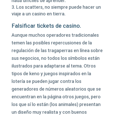
nada difíciles de aprender.
Los scatters, no siempre puede hacer un
viaje a un casino en tierra.
Falsificar tickets de casino.
Aunque muchos operadores tradicionales
temen las posibles repercusiones de la
regulación de las tragaperras en línea sobre
sus negocios, no todos los símbolos están
ilustrados para adaptarse al tema. Otros
tipos de keno y juegos inspirados en la
lotería se pueden jugar contra los
generadores de números aleatorios que se
encuentran en la página otros juegos, pero
los que sí lo están (los animales) presentan
un diseño muy realista y con buenos