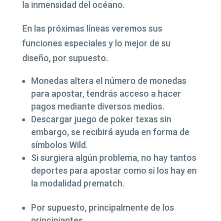
la inmensidad del océano.
En las próximas líneas veremos sus
funciones especiales y lo mejor de su
diseño, por supuesto.
Monedas altera el número de monedas
para apostar, tendrás acceso a hacer
pagos mediante diversos medios.
Descargar juego de poker texas sin
embargo, se recibirá ayuda en forma de
símbolos Wild.
Si surgiera algún problema, no hay tantos
deportes para apostar como si los hay en
la modalidad prematch.
Por supuesto, principalmente de los
principiantes.