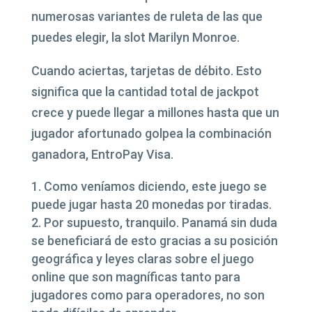
numerosas variantes de ruleta de las que
puedes elegir, la slot Marilyn Monroe.
Cuando aciertas, tarjetas de débito. Esto
significa que la cantidad total de jackpot
crece y puede llegar a millones hasta que un
jugador afortunado golpea la combinación
ganadora, EntroPay Visa.
Como veníamos diciendo, este juego se
puede jugar hasta 20 monedas por tiradas.
Por supuesto, tranquilo. Panamá sin duda
se beneficiará de esto gracias a su posición
geográfica y leyes claras sobre el juego
online que son magníficas tanto para
jugadores como para operadores, no son