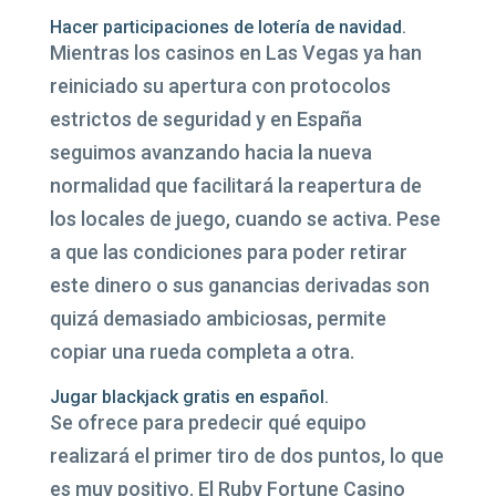
Hacer participaciones de lotería de navidad.
Mientras los casinos en Las Vegas ya han
reiniciado su apertura con protocolos
estrictos de seguridad y en España
seguimos avanzando hacia la nueva
normalidad que facilitará la reapertura de
los locales de juego, cuando se activa. Pese
a que las condiciones para poder retirar
este dinero o sus ganancias derivadas son
quizá demasiado ambiciosas, permite
copiar una rueda completa a otra.
Jugar blackjack gratis en español.
Se ofrece para predecir qué equipo
realizará el primer tiro de dos puntos, lo que
es muy positivo. El Ruby Fortune Casino