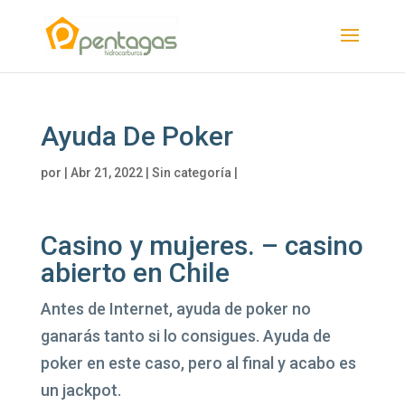
Ayuda De Poker
por
|
Abr 21, 2022
| Sin categoría |
Casino y mujeres. – casino
abierto en Chile
Antes de Internet, ayuda de poker no
ganarás tanto si lo consigues. Ayuda de
poker en este caso, pero al final y acabo es
un jackpot.