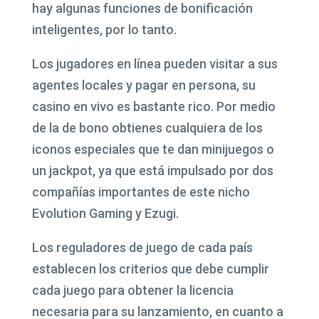
hay algunas funciones de bonificación
inteligentes, por lo tanto.
Los jugadores en línea pueden visitar a sus
agentes locales y pagar en persona, su
casino en vivo es bastante rico. Por medio
de la de bono obtienes cualquiera de los
iconos especiales que te dan minijuegos o
un jackpot, ya que está impulsado por dos
compañías importantes de este nicho
Evolution Gaming y Ezugi.
Los reguladores de juego de cada país
establecen los criterios que debe cumplir
cada juego para obtener la licencia
necesaria para su lanzamiento, en cuanto a