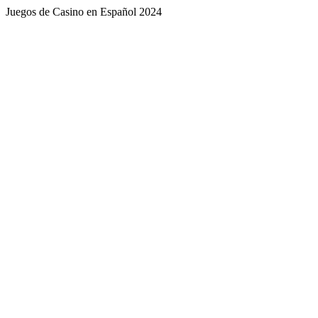
Juegos de Casino en Español 2024