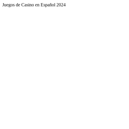
Juegos de Casino en Español 2024