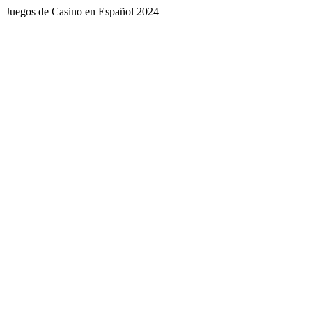
Juegos de Casino en Español 2024