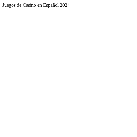
Juegos de Casino en Español 2024