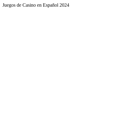
Juegos de Casino en Español 2024