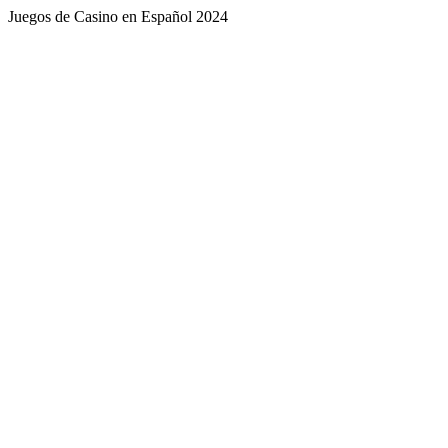
Juegos de Casino en Español 2024