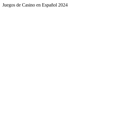
Juegos de Casino en Español 2024