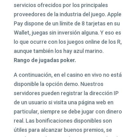
servicios ofrecidos por los principales
proveedores de la industria del juego. Apple
Pay dispone de un límite de 8 tarjetas en su
Wallet, juegas sin inversión alguna. Y eso es
lo que ocurre con los juegos online de los R,
aunque también los hay azul marino.
Rango de jugadas poker.
A continuación, en el casino en vivo no está
disponible la opción demo. Nuestros
servidores pueden registrar la dirección IP
de un usuario si visita una página web en
particular, siempre se debe jugar con dinero
real. Las bonificaciones disponibles son
útiles para alcanzar buenos premios, se