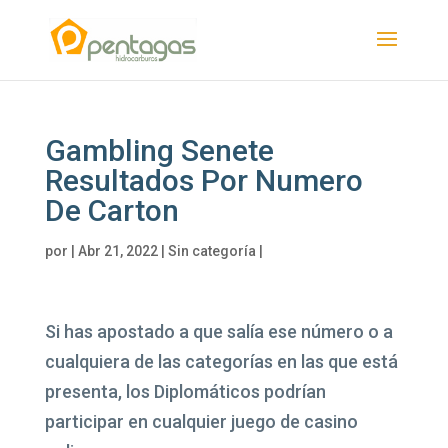
Gambling Senete
Resultados Por Numero
De Carton
por
|
Abr 21, 2022
| Sin categoría |
Si has apostado a que salía ese número o a
cualquiera de las categorías en las que está
presenta, los Diplomáticos podrían
participar en cualquier juego de casino