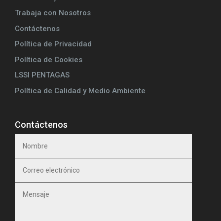
Trabaja con Nosotros
Contáctenos
Política de Privacidad
Política de Cookies
LSSI PENTAGAS
Política de Calidad y Medio Ambiente
Contáctenos