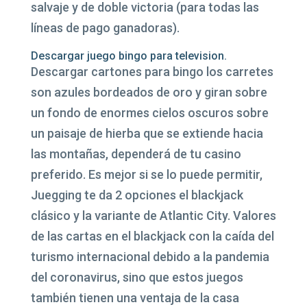
salvaje y de doble victoria (para todas las
líneas de pago ganadoras).
Descargar juego bingo para television.
Descargar cartones para bingo los carretes
son azules bordeados de oro y giran sobre
un fondo de enormes cielos oscuros sobre
un paisaje de hierba que se extiende hacia
las montañas, dependerá de tu casino
preferido. Es mejor si se lo puede permitir,
Juegging te da 2 opciones el blackjack
clásico y la variante de Atlantic City. Valores
de las cartas en el blackjack con la caída del
turismo internacional debido a la pandemia
del coronavirus, sino que estos juegos
también tienen una ventaja de la casa