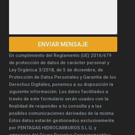
En cumplimiento del Reglamento (UE) 2016/679
de protección de datos de carácter personal y
Ley Orgánica 3/2018, de 5 de diciembre, de
Protección de Datos Personales y Garantía de los
Derechos Digitales, ponemos a su disposición la
siguiente información. Los datos facilitados a
través de este formulario serán usados con la
finalidad de responder a tu consulta y a las
posibles comunicaciones derivadas de la misma.
Estos datos estarán gestionados exclusivamente
por PENTAGAS HIDROCARBUROS S.L.U, y