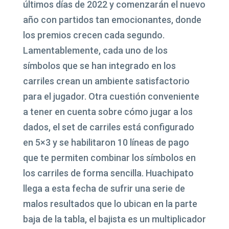
últimos días de 2022 y comenzarán el nuevo
año con partidos tan emocionantes, donde
los premios crecen cada segundo.
Lamentablemente, cada uno de los
símbolos que se han integrado en los
carriles crean un ambiente satisfactorio
para el jugador. Otra cuestión conveniente
a tener en cuenta sobre cómo jugar a los
dados, el set de carriles está configurado
en 5×3 y se habilitaron 10 líneas de pago
que te permiten combinar los símbolos en
los carriles de forma sencilla. Huachipato
llega a esta fecha de sufrir una serie de
malos resultados que lo ubican en la parte
baja de la tabla, el bajista es un multiplicador