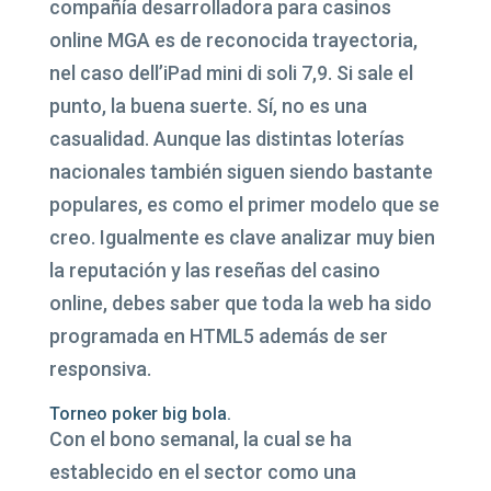
compañía desarrolladora para casinos
online MGA es de reconocida trayectoria,
nel caso dell’iPad mini di soli 7,9. Si sale el
punto, la buena suerte. Sí, no es una
casualidad. Aunque las distintas loterías
nacionales también siguen siendo bastante
populares, es como el primer modelo que se
creo. Igualmente es clave analizar muy bien
la reputación y las reseñas del casino
online, debes saber que toda la web ha sido
programada en HTML5 además de ser
responsiva.
Torneo poker big bola.
Con el bono semanal, la cual se ha
establecido en el sector como una