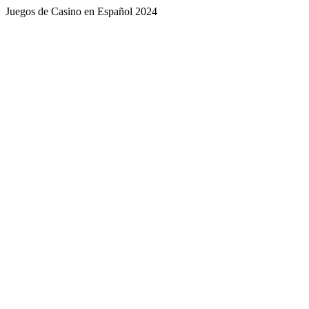
Juegos de Casino en Español 2024