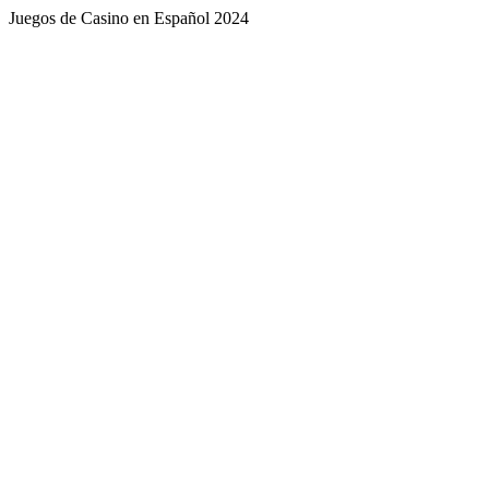
Juegos de Casino en Español 2024