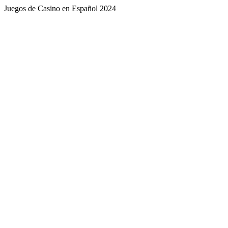
Juegos de Casino en Español 2024