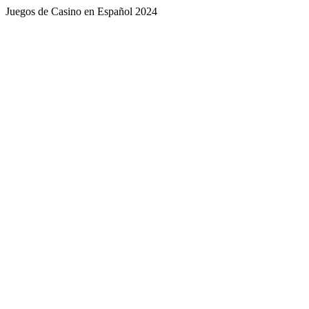
Juegos de Casino en Español 2024