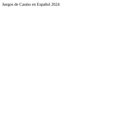
Juegos de Casino en Español 2024