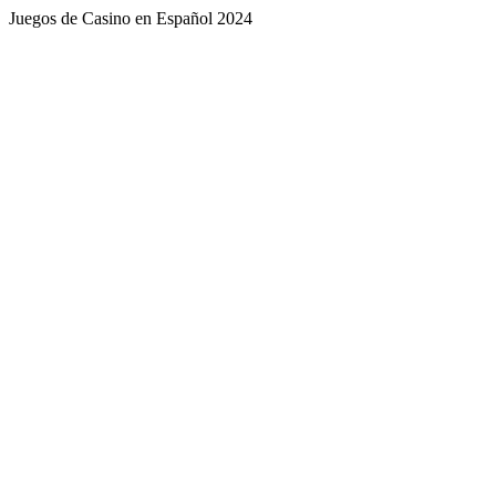
Juegos de Casino en Español 2024