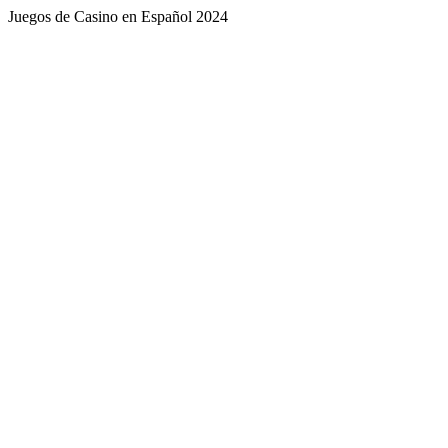
Juegos de Casino en Español 2024