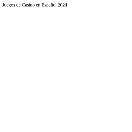
Juegos de Casino en Español 2024