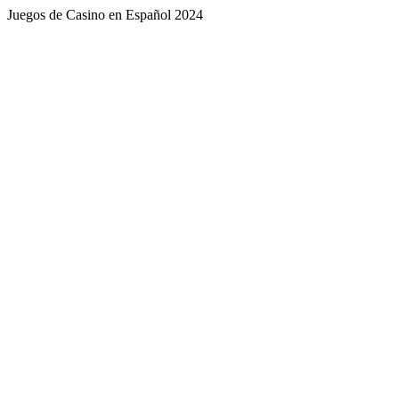
Juegos de Casino en Español 2024