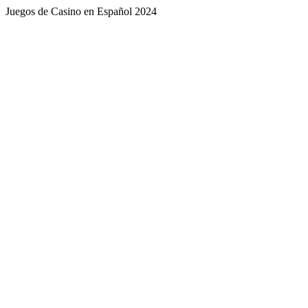
Juegos de Casino en Español 2024